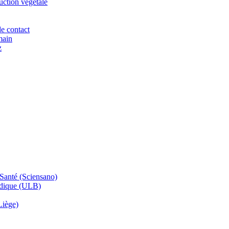
uction végétale
e contact
main
z
 Santé (Sciensano)
édique (ULB)
Liège)