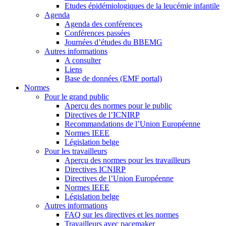
Etudes épidémiologiques de la leucémie infantile
Agenda
Agenda des conférences
Conférences passées
Journées d’études du BBEMG
Autres informations
A consulter
Liens
Base de données (EMF portal)
Normes
Pour le grand public
Aperçu des normes pour le public
Directives de l’ICNIRP
Recommandations de l’Union Européenne
Normes IEEE
Législation belge
Pour les travailleurs
Aperçu des normes pour les travailleurs
Directives ICNIRP
Directives de l’Union Européenne
Normes IEEE
Législation belge
Autres informations
FAQ sur les directives et les normes
Travailleurs avec pacemaker