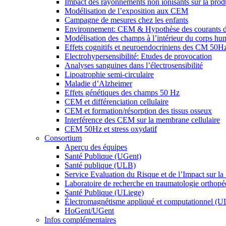
Impact des rayonnements non ionisants sur la prod
Modélisation de l’exposition aux CEM
Campagne de mesures chez les enfants
Environnement: CEM & Hypothèse des courants d
Modélisation des champs à l’intérieur du corps hu
Effets cognitifs et neuroendocriniens des CM 50H
Electrohypersensibilité: Etudes de provocation
Analyses sanguines dans l’électrosensibilité
Lipoatrophie semi-circulaire
Maladie d’Alzheimer
Effets génétiques des champs 50 Hz
CEM et différenciation cellulaire
CEM et formation/résorption des tissus osseux
Interférence des CEM sur la membrane cellulaire
CEM 50Hz et stress oxydatif
Consortium
Aperçu des équipes
Santé Publique (UGent)
Santé publique (ULB)
Service Evaluation du Risque et de l’Impact sur la
Laboratoire de recherche en traumatologie orthop
Santé Publique (ULiege)
Électromagnétisme appliqué et computationnel (U
HoGent/UGent
Infos complémentaires