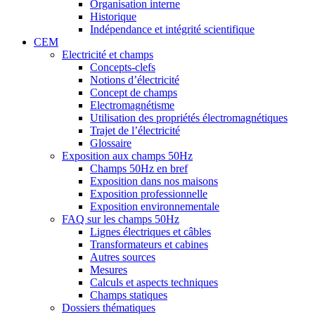
Organisation interne
Historique
Indépendance et intégrité scientifique
CEM
Electricité et champs
Concepts-clefs
Notions d’électricité
Concept de champs
Electromagnétisme
Utilisation des propriétés électromagnétiques
Trajet de l’électricité
Glossaire
Exposition aux champs 50Hz
Champs 50Hz en bref
Exposition dans nos maisons
Exposition professionnelle
Exposition environnementale
FAQ sur les champs 50Hz
Lignes électriques et câbles
Transformateurs et cabines
Autres sources
Mesures
Calculs et aspects techniques
Champs statiques
Dossiers thématiques