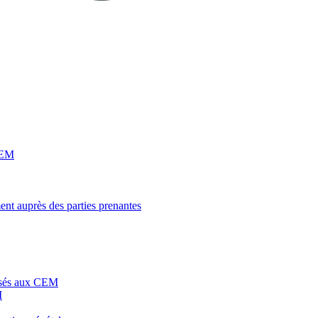
 CEM
ent auprès des parties prenantes
posés aux CEM
M