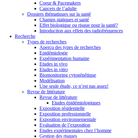
Coeur & Pacemakers
Cancers de l’adulte
Dossiers thématiques sur la santé
Champs statiques et santé
Effet biologique ou risque pour la santé?
Introduction aux effets des radiofréquences
Recherche
Types de recherches
Aperçu des types de recherches
Epidémiologie
Expérimentation humaine
Etudes in vivo
Etudes in vitro
Biomonitoring cytogénétique
Modélisation
Une seule étude, ce n’est pas assez!
Revue de littérature
Revue de littérature
Etudes épidémiologiques
Exposition résidentielle
Exposition professionnelle
Exposition environnementale
Evaluation de l’exposition
Etudes expérimentales chez l’homme
Gestion des risques