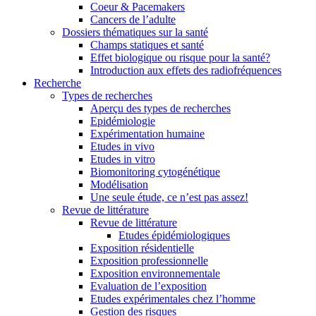
Coeur & Pacemakers
Cancers de l’adulte
Dossiers thématiques sur la santé
Champs statiques et santé
Effet biologique ou risque pour la santé?
Introduction aux effets des radiofréquences
Recherche
Types de recherches
Aperçu des types de recherches
Epidémiologie
Expérimentation humaine
Etudes in vivo
Etudes in vitro
Biomonitoring cytogénétique
Modélisation
Une seule étude, ce n’est pas assez!
Revue de littérature
Revue de littérature
Etudes épidémiologiques
Exposition résidentielle
Exposition professionnelle
Exposition environnementale
Evaluation de l’exposition
Etudes expérimentales chez l’homme
Gestion des risques