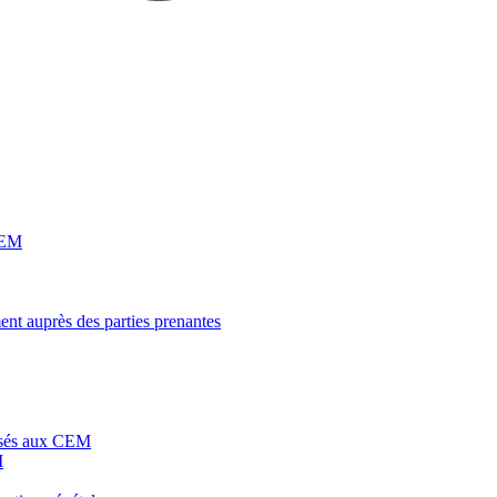
 CEM
ent auprès des parties prenantes
posés aux CEM
M