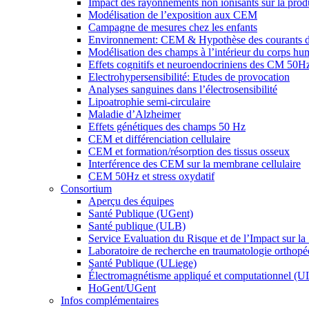
Impact des rayonnements non ionisants sur la prod
Modélisation de l’exposition aux CEM
Campagne de mesures chez les enfants
Environnement: CEM & Hypothèse des courants d
Modélisation des champs à l’intérieur du corps hu
Effets cognitifs et neuroendocriniens des CM 50H
Electrohypersensibilité: Etudes de provocation
Analyses sanguines dans l’électrosensibilité
Lipoatrophie semi-circulaire
Maladie d’Alzheimer
Effets génétiques des champs 50 Hz
CEM et différenciation cellulaire
CEM et formation/résorption des tissus osseux
Interférence des CEM sur la membrane cellulaire
CEM 50Hz et stress oxydatif
Consortium
Aperçu des équipes
Santé Publique (UGent)
Santé publique (ULB)
Service Evaluation du Risque et de l’Impact sur la
Laboratoire de recherche en traumatologie orthop
Santé Publique (ULiege)
Électromagnétisme appliqué et computationnel (U
HoGent/UGent
Infos complémentaires