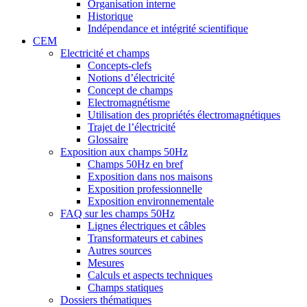
Organisation interne
Historique
Indépendance et intégrité scientifique
CEM
Electricité et champs
Concepts-clefs
Notions d’électricité
Concept de champs
Electromagnétisme
Utilisation des propriétés électromagnétiques
Trajet de l’électricité
Glossaire
Exposition aux champs 50Hz
Champs 50Hz en bref
Exposition dans nos maisons
Exposition professionnelle
Exposition environnementale
FAQ sur les champs 50Hz
Lignes électriques et câbles
Transformateurs et cabines
Autres sources
Mesures
Calculs et aspects techniques
Champs statiques
Dossiers thématiques