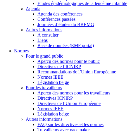
Etudes épidémiologiques de la leucémie infantile
Agenda
Agenda des conférences
Conférences passées
Journées d’études du BBEMG
Autres informations
A consulter
Liens
Base de données (EMF portal)
Normes
Pour le grand public
Aperçu des normes pour le public
Directives de l’ICNIRP
Recommandations de l’Union Européenne
Normes IEEE
Législation belge
Pour les travailleurs
Aperçu des normes pour les travailleurs
Directives ICNIRP
Directives de l’Union Européenne
Normes IEEE
Législation belge
Autres informations
FAQ sur les directives et les normes
Travailleurs avec pacemaker