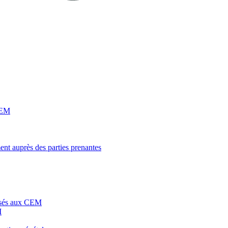
 CEM
ent auprès des parties prenantes
posés aux CEM
M