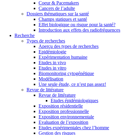
Coeur & Pacemakers
Cancers de l’adulte
Dossiers thématiques sur la santé
Champs statiques et santé
Effet biologique ou risque pour la santé?
Introduction aux effets des radiofréquences
Recherche
Types de recherches
Aperçu des types de recherches
Epidémiologie
Expérimentation humaine
Etudes in vivo
Etudes in vitro
Biomonitoring cytogénétique
Modélisation
Une seule étude, ce n’est pas assez!
Revue de littérature
Revue de littérature
Etudes épidémiologiques
Exposition résidentielle
Exposition professionnelle
Exposition environnementale
Evaluation de l’exposition
Etudes expérimentales chez l’homme
Gestion des risques