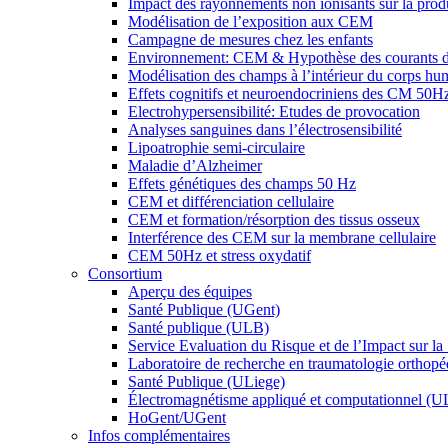
Impact des rayonnements non ionisants sur la prod
Modélisation de l’exposition aux CEM
Campagne de mesures chez les enfants
Environnement: CEM & Hypothèse des courants d
Modélisation des champs à l’intérieur du corps hu
Effets cognitifs et neuroendocriniens des CM 50H
Electrohypersensibilité: Etudes de provocation
Analyses sanguines dans l’électrosensibilité
Lipoatrophie semi-circulaire
Maladie d’Alzheimer
Effets génétiques des champs 50 Hz
CEM et différenciation cellulaire
CEM et formation/résorption des tissus osseux
Interférence des CEM sur la membrane cellulaire
CEM 50Hz et stress oxydatif
Consortium
Aperçu des équipes
Santé Publique (UGent)
Santé publique (ULB)
Service Evaluation du Risque et de l’Impact sur la
Laboratoire de recherche en traumatologie orthop
Santé Publique (ULiege)
Électromagnétisme appliqué et computationnel (U
HoGent/UGent
Infos complémentaires