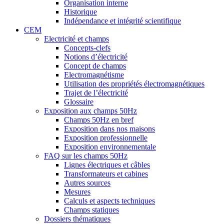
Organisation interne
Historique
Indépendance et intégrité scientifique
CEM
Electricité et champs
Concepts-clefs
Notions d’électricité
Concept de champs
Electromagnétisme
Utilisation des propriétés électromagnétiques
Trajet de l’électricité
Glossaire
Exposition aux champs 50Hz
Champs 50Hz en bref
Exposition dans nos maisons
Exposition professionnelle
Exposition environnementale
FAQ sur les champs 50Hz
Lignes électriques et câbles
Transformateurs et cabines
Autres sources
Mesures
Calculs et aspects techniques
Champs statiques
Dossiers thématiques