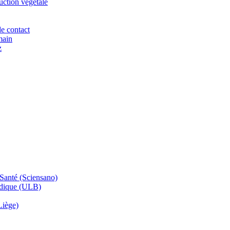
uction végétale
e contact
main
z
 Santé (Sciensano)
édique (ULB)
Liège)