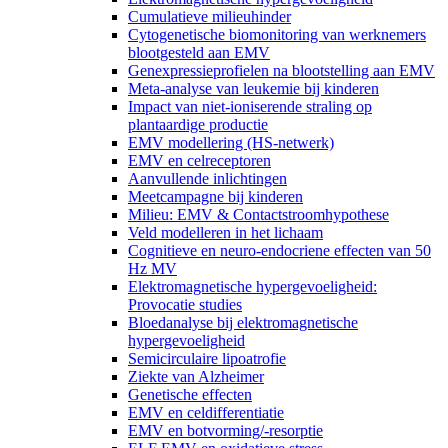
Cumulatieve milieuhinder
Cytogenetische biomonitoring van werknemers
blootgesteld aan EMV
Genexpressieprofielen na blootstelling aan EMV
Meta-analyse van leukemie bij kinderen
Impact van niet-ioniserende straling op
plantaardige productie
EMV modellering (HS-netwerk)
EMV en celreceptoren
Aanvullende inlichtingen
Meetcampagne bij kinderen
Milieu: EMV & Contactstroomhypothese
Veld modelleren in het lichaam
Cognitieve en neuro-endocriene effecten van 50
Hz MV
Elektromagnetische hypergevoeligheid:
Provocatie studies
Bloedanalyse bij elektromagnetische
hypergevoeligheid
Semicirculaire lipoatrofie
Ziekte van Alzheimer
Genetische effecten
EMV en celdifferentiatie
EMV en botvorming/-resorptie