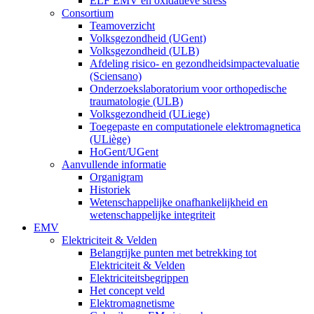
ELF EMV en oxidatieve stress
Consortium
Teamoverzicht
Volksgezondheid (UGent)
Volksgezondheid (ULB)
Afdeling risico- en gezondheidsimpactevaluatie
(Sciensano)
Onderzoekslaboratorium voor orthopedische
traumatologie (ULB)
Volksgezondheid (ULiege)
Toegepaste en computationele elektromagnetica
(ULiège)
HoGent/UGent
Aanvullende informatie
Organigram
Historiek
Wetenschappelijke onafhankelijkheid en
wetenschappelijke integriteit
EMV
Elektriciteit & Velden
Belangrijke punten met betrekking tot
Elektriciteit & Velden
Elektriciteitsbegrippen
Het concept veld
Elektromagnetisme