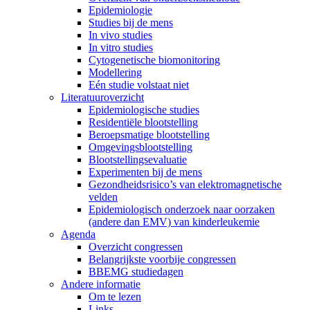
Epidemiologie
Studies bij de mens
In vivo studies
In vitro studies
Cytogenetische biomonitoring
Modellering
Eén studie volstaat niet
Literatuuroverzicht
Epidemiologische studies
Residentiële blootstelling
Beroepsmatige blootstelling
Omgevingsblootstelling
Blootstellingsevaluatie
Experimenten bij de mens
Gezondheidsrisico’s van elektromagnetische
velden
Epidemiologisch onderzoek naar oorzaken
(andere dan EMV) van kinderleukemie
Agenda
Overzicht congressen
Belangrijkste voorbije congressen
BBEMG studiedagen
Andere informatie
Om te lezen
Links