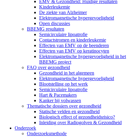
EMV & Gezondheid: Huidige resultaten
Kinderleukemie
De ziekte van Alzheimer
Elektromagnetische hypergevoeligheid
Open discussies
BBEMG resultaten
Semicirculaire lipoatrofie
Contactstromen en kinderleukemie
Effecten van EMV op de beenderen
Effecten van EMV op keratinocyten
Elektromagnetische hypergevoeligheid in het
BBEMG project
FAQ over gezondheid
Gezondheid in het algemeen
Elektromagnetische hypergevoeligheid
Blootstelling op het werk
Semicirculaire lipoatrofie
Hart & Pacemakers
Kanker bij volwassen
Thematische dossiers over gezondheid
Statische velden en gezondheid
Biologisch effect of gezondheidsrisico?
Inleiding over Radiogolven & Gezondheid
Onderzoek
Onderzoeksmethode