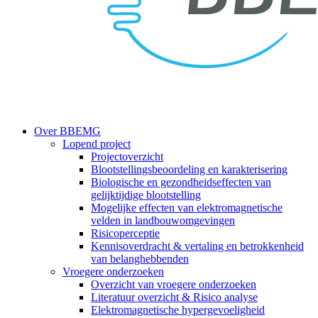
search
Menu
Over BBEMG
Lopend project
Projectoverzicht
Blootstellingsbeoordeling en karakterisering
Biologische en gezondheidseffecten van
gelijktijdige blootstelling
Mogelijke effecten van elektromagnetische
velden in landbouwomgevingen
Risicoperceptie
Kennisoverdracht & vertaling en betrokkenheid
van belanghebbenden
Vroegere onderzoeken
Overzicht van vroegere onderzoeken
Literatuur overzicht & Risico analyse
Elektromagnetische hypergevoeligheid