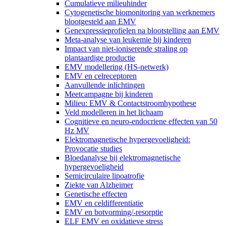
Cumulatieve milieuhinder
Cytogenetische biomonitoring van werknemers
blootgesteld aan EMV
Genexpressieprofielen na blootstelling aan EMV
Meta-analyse van leukemie bij kinderen
Impact van niet-ioniserende straling op
plantaardige productie
EMV modellering (HS-netwerk)
EMV en celreceptoren
Aanvullende inlichtingen
Meetcampagne bij kinderen
Milieu: EMV & Contactstroomhypothese
Veld modelleren in het lichaam
Cognitieve en neuro-endocriene effecten van 50
Hz MV
Elektromagnetische hypergevoeligheid:
Provocatie studies
Bloedanalyse bij elektromagnetische
hypergevoeligheid
Semicirculaire lipoatrofie
Ziekte van Alzheimer
Genetische effecten
EMV en celdifferentiatie
EMV en botvorming/-resorptie
ELF EMV en oxidatieve stress