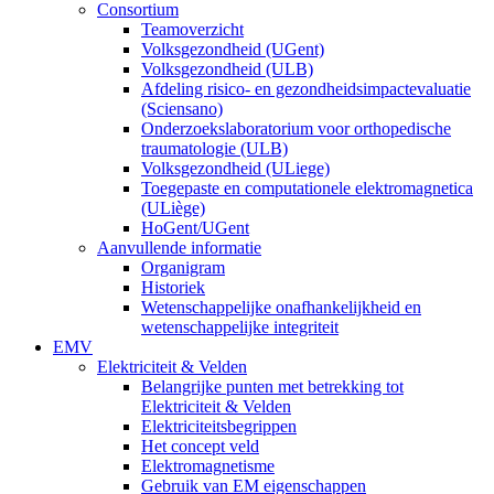
Consortium
Teamoverzicht
Volksgezondheid (UGent)
Volksgezondheid (ULB)
Afdeling risico- en gezondheidsimpactevaluatie
(Sciensano)
Onderzoekslaboratorium voor orthopedische
traumatologie (ULB)
Volksgezondheid (ULiege)
Toegepaste en computationele elektromagnetica
(ULiège)
HoGent/UGent
Aanvullende informatie
Organigram
Historiek
Wetenschappelijke onafhankelijkheid en
wetenschappelijke integriteit
EMV
Elektriciteit & Velden
Belangrijke punten met betrekking tot
Elektriciteit & Velden
Elektriciteitsbegrippen
Het concept veld
Elektromagnetisme
Gebruik van EM eigenschappen