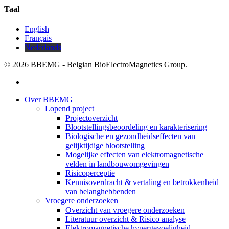
Taal
English
Français
Nederlands
© 2026 BBEMG - Belgian BioElectroMagnetics Group.
twitter
Close
Over BBEMG
Menu
Lopend project
Projectoverzicht
Blootstellingsbeoordeling en karakterisering
Biologische en gezondheidseffecten van
gelijktijdige blootstelling
Mogelijke effecten van elektromagnetische
velden in landbouwomgevingen
Risicoperceptie
Kennisoverdracht & vertaling en betrokkenheid
van belanghebbenden
Vroegere onderzoeken
Overzicht van vroegere onderzoeken
Literatuur overzicht & Risico analyse
Elektromagnetische hypergevoeligheid