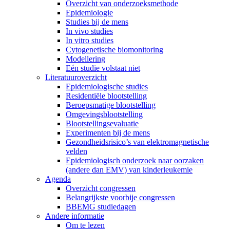
Overzicht van onderzoeksmethode
Epidemiologie
Studies bij de mens
In vivo studies
In vitro studies
Cytogenetische biomonitoring
Modellering
Eén studie volstaat niet
Literatuuroverzicht
Epidemiologische studies
Residentiële blootstelling
Beroepsmatige blootstelling
Omgevingsblootstelling
Blootstellingsevaluatie
Experimenten bij de mens
Gezondheidsrisico’s van elektromagnetische
velden
Epidemiologisch onderzoek naar oorzaken
(andere dan EMV) van kinderleukemie
Agenda
Overzicht congressen
Belangrijkste voorbije congressen
BBEMG studiedagen
Andere informatie
Om te lezen