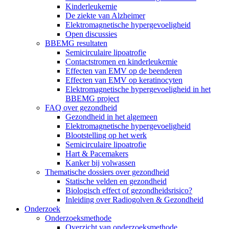
Kinderleukemie
De ziekte van Alzheimer
Elektromagnetische hypergevoeligheid
Open discussies
BBEMG resultaten
Semicirculaire lipoatrofie
Contactstromen en kinderleukemie
Effecten van EMV op de beenderen
Effecten van EMV op keratinocyten
Elektromagnetische hypergevoeligheid in het
BBEMG project
FAQ over gezondheid
Gezondheid in het algemeen
Elektromagnetische hypergevoeligheid
Blootstelling op het werk
Semicirculaire lipoatrofie
Hart & Pacemakers
Kanker bij volwassen
Thematische dossiers over gezondheid
Statische velden en gezondheid
Biologisch effect of gezondheidsrisico?
Inleiding over Radiogolven & Gezondheid
Onderzoek
Onderzoeksmethode
Overzicht van onderzoeksmethode