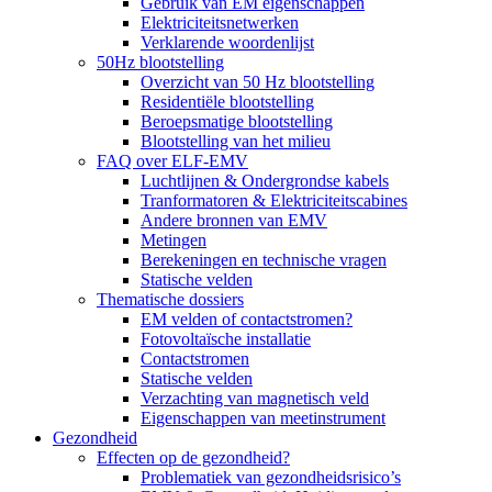
Gebruik van EM eigenschappen
Elektriciteitsnetwerken
Verklarende woordenlijst
50Hz blootstelling
Overzicht van 50 Hz blootstelling
Residentiële blootstelling
Beroepsmatige blootstelling
Blootstelling van het milieu
FAQ over ELF-EMV
Luchtlijnen & Ondergrondse kabels
Tranformatoren & Elektriciteitscabines
Andere bronnen van EMV
Metingen
Berekeningen en technische vragen
Statische velden
Thematische dossiers
EM velden of contactstromen?
Fotovoltaïsche installatie
Contactstromen
Statische velden
Verzachting van magnetisch veld
Eigenschappen van meetinstrument
Gezondheid
Effecten op de gezondheid?
Problematiek van gezondheidsrisico’s