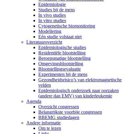
Epidemiologie
Studies bij de mens
In vivo studies
In vitro studies
Cytogenetische biomonitoring
Modellering
Eén studie volstaat niet
Literatuuroverzicht
Epidemiologische studies
Residentiële blootstelling
Beroepsmatige blootstelling
Omgevingsblootstelling
Blootstellingsevaluatie
Experimenten bij de mens
Gezondheidsrisico’s van elektromagnetische
velden
Epidemiologisch onderzoek naar oorzaken
(andere dan EMV) van kinderleukemie
Agenda
Overzicht congressen
Belangrijkste voorbije congressen
BBEMG studiedagen
Andere informatie
Om te lezen
Links