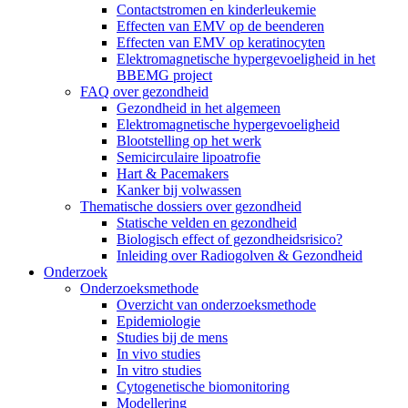
Contactstromen en kinderleukemie
Effecten van EMV op de beenderen
Effecten van EMV op keratinocyten
Elektromagnetische hypergevoeligheid in het
BBEMG project
FAQ over gezondheid
Gezondheid in het algemeen
Elektromagnetische hypergevoeligheid
Blootstelling op het werk
Semicirculaire lipoatrofie
Hart & Pacemakers
Kanker bij volwassen
Thematische dossiers over gezondheid
Statische velden en gezondheid
Biologisch effect of gezondheidsrisico?
Inleiding over Radiogolven & Gezondheid
Onderzoek
Onderzoeksmethode
Overzicht van onderzoeksmethode
Epidemiologie
Studies bij de mens
In vivo studies
In vitro studies
Cytogenetische biomonitoring
Modellering