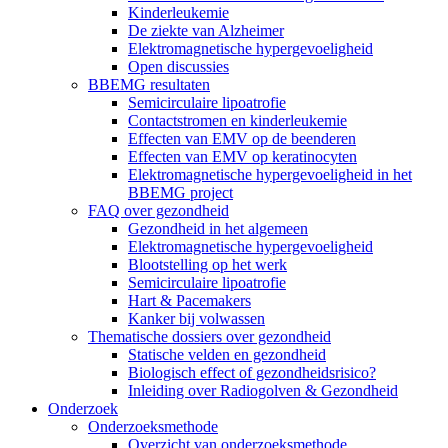
Kinderleukemie
De ziekte van Alzheimer
Elektromagnetische hypergevoeligheid
Open discussies
BBEMG resultaten
Semicirculaire lipoatrofie
Contactstromen en kinderleukemie
Effecten van EMV op de beenderen
Effecten van EMV op keratinocyten
Elektromagnetische hypergevoeligheid in het
BBEMG project
FAQ over gezondheid
Gezondheid in het algemeen
Elektromagnetische hypergevoeligheid
Blootstelling op het werk
Semicirculaire lipoatrofie
Hart & Pacemakers
Kanker bij volwassen
Thematische dossiers over gezondheid
Statische velden en gezondheid
Biologisch effect of gezondheidsrisico?
Inleiding over Radiogolven & Gezondheid
Onderzoek
Onderzoeksmethode
Overzicht van onderzoeksmethode