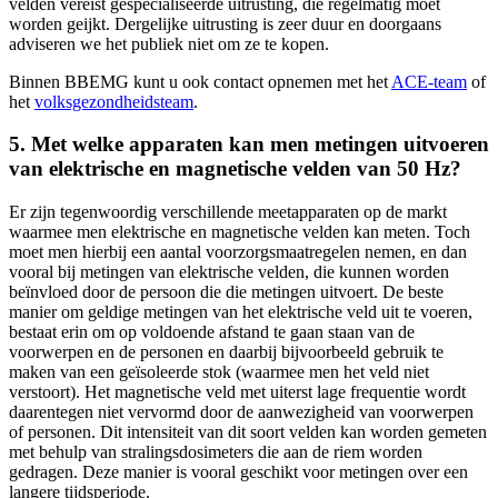
velden vereist gespecialiseerde uitrusting, die regelmatig moet
worden geijkt. Dergelijke uitrusting is zeer duur en doorgaans
adviseren we het publiek niet om ze te kopen.
Binnen BBEMG kunt u ook contact opnemen met het
ACE-team
of
het
volksgezondheidsteam
.
5. Met welke apparaten kan men metingen uitvoeren
van elektrische en magnetische velden van 50 Hz?
Er zijn tegenwoordig verschillende meetapparaten op de markt
waarmee men elektrische en magnetische velden kan meten. Toch
moet men hierbij een aantal voorzorgsmaatregelen nemen, en dan
vooral bij metingen van elektrische velden, die kunnen worden
beïnvloed door de persoon die die metingen uitvoert. De beste
manier om geldige metingen van het elektrische veld uit te voeren,
bestaat erin om op voldoende afstand te gaan staan van de
voorwerpen en de personen en daarbij bijvoorbeeld gebruik te
maken van een geïsoleerde stok (waarmee men het veld niet
verstoort). Het magnetische veld met uiterst lage frequentie wordt
daarentegen niet vervormd door de aanwezigheid van voorwerpen
of personen. Dit intensiteit van dit soort velden kan worden gemeten
met behulp van stralingsdosimeters die aan de riem worden
gedragen. Deze manier is vooral geschikt voor metingen over een
langere tijdsperiode.