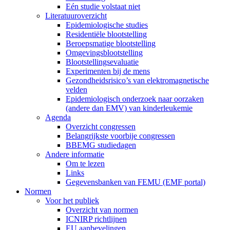
Eén studie volstaat niet
Literatuuroverzicht
Epidemiologische studies
Residentiële blootstelling
Beroepsmatige blootstelling
Omgevingsblootstelling
Blootstellingsevaluatie
Experimenten bij de mens
Gezondheidsrisico’s van elektromagnetische
velden
Epidemiologisch onderzoek naar oorzaken
(andere dan EMV) van kinderleukemie
Agenda
Overzicht congressen
Belangrijkste voorbije congressen
BBEMG studiedagen
Andere informatie
Om te lezen
Links
Gegevensbanken van FEMU (EMF portal)
Normen
Voor het publiek
Overzicht van normen
ICNIRP richtlijnen
EU aanbevelingen