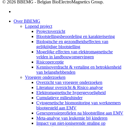
© 2026 BBEMG - Belgian BioElectroMagnetics Group.
twitter
Close
Over BBEMG
Menu
Lopend project
Projectoverzicht
Blootstellingsbeoordeling en karakterisering
Biologische en gezondheidseffecten van
gelijktijdige blootstelling
Mogelijke effecten van elektromagnetische
velden in landbouwomgevingen
Risicoperceptie
Kennisoverdracht & vertaling en betrokkenheid
van belanghebbenden
Vroegere onderzoeken
Overzicht van vroegere onderzoeken
Literatuur overzicht & Risico analyse
Elektromagnetische hypergevoeligheid
Cumulatieve milieuhinder
Cytogenetische biomonitoring van werknemers
blootgesteld aan EMV
Genexpressieprofielen na blootstelling aan EMV
Meta-analyse van leukemie bij kinderen
Impact van niet-ioniserende straling op