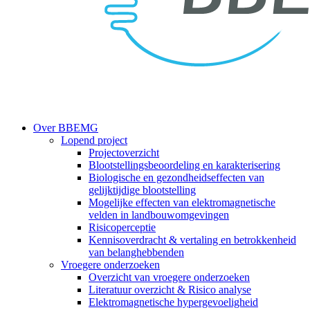
search
Menu
Over BBEMG
Lopend project
Projectoverzicht
Blootstellingsbeoordeling en karakterisering
Biologische en gezondheidseffecten van
gelijktijdige blootstelling
Mogelijke effecten van elektromagnetische
velden in landbouwomgevingen
Risicoperceptie
Kennisoverdracht & vertaling en betrokkenheid
van belanghebbenden
Vroegere onderzoeken
Overzicht van vroegere onderzoeken
Literatuur overzicht & Risico analyse
Elektromagnetische hypergevoeligheid