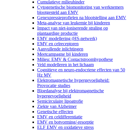
Cumulatieve milieuhinder
Cytogenetische biomonitoring van werknemers
blootgesteld aan EMV
Genexpressieprofielen na blootstelling aan EMV
Meta-analyse van leukemie bij kinderen
Impact van niet-ioniserende straling op
plantaardige productie
EMV modellering (HS-netwerk)
EMV en celreceptoren
Aanvullende inlichtingen
Meetcampagne bij kinderen
Milieu: EMV & Contactstroomhypothese
Veld modelleren in het lichaam
Cognitieve en neuro-endocriene effecten van 50
Hz MV
Elektromagnetische hypergevoeligheid:
Provocatie studies
Bloedanalyse bij elektromagnetische
hypergevoeligheid
Semicirculaire lipoatrofie
Ziekte van Alzheimer
Genetische effecten
EMV en celdifferentiatie
EMV en botvorming/-resorptie
ELF EMV en oxidatieve stress