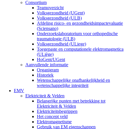
Consortium
Teamoverzicht
Volksgezondheid (UGent)
Volksgezondheid (ULB)
Afdeling risico- en gezondheidsimpactevaluatie
(Sciensano)
Onderzoekslaboratorium voor orthopedische
traumatologie (ULB)
Volksgezondheid (ULiege)
Toegepaste en computationele elektromagnetica
(ULiège)
HoGent/UGent
Aanvullende informatie
Organigram
Historiek
Wetenschappelijke onafhankelijkheid en
wetenschappelijke integriteit
EMV
Elektriciteit & Velden
Belangrijke punten met betrekking tot
Elektriciteit & Velden
Elektriciteitsbegrippen
Het concept veld
Elektromagnetisme
Gebruik van EM eigenschappen