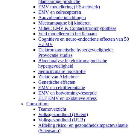
plantaardige productie
EMV modellering (HS-netwerk)
EMV en celreceptoren
Aanvullende inlichtingen
Meetcampagne bij kinderen
Milieu: EMV & Contactstroomhypothese
Veld modelleren in het lichaam
Cognitieve en neuro-endocriene effecten van 50
Hz MV
Elektromagnetische hypergevoeligheid:
Provocatie studies
Bloedanalyse bij elektromagnetische
hypergevoeligheid
Semicirculaire lipoatrofie
Ziekte van Alzheimer
Genetische effecten
EMV en celdifferentiatie
EMV en botvorming/-resorptie
ELF EMV en oxidatieve stress
Consortium
Teamoverzicht
Volksgezondheid (UGent)
Volksgezondheid (ULB)
Afdeling risico- en gezondheidsimpactevaluatie
(Sciensano)