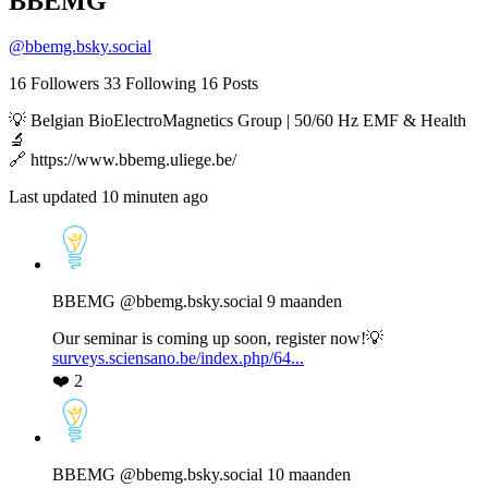
BBEMG
@
bbemg.bsky.social
16
Followers
33
Following
16
Posts
💡 Belgian BioElectroMagnetics Group | 50/60 Hz EMF & Health
🔬
🔗 https://www.bbemg.uliege.be/
Last updated 10 minuten ago
View
post
by
BBEMG
BBEMG
@bbemg.bsky.social
9 maanden
on
Bluesky
Our seminar is coming up soon, register now!💡
surveys.sciensano.be/index.php/64...
❤️
2
View
post
by
BBEMG
BBEMG
@bbemg.bsky.social
10 maanden
on