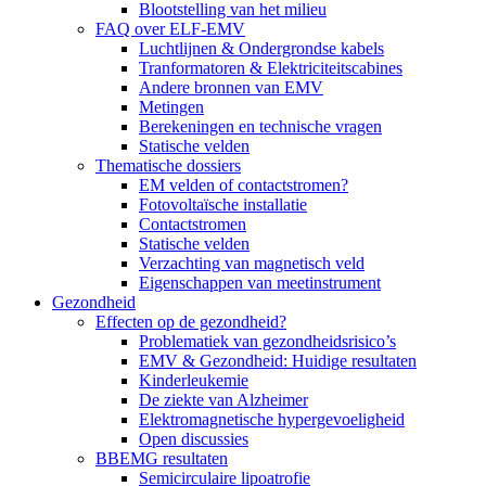
Blootstelling van het milieu
FAQ over ELF-EMV
Luchtlijnen & Ondergrondse kabels
Tranformatoren & Elektriciteitscabines
Andere bronnen van EMV
Metingen
Berekeningen en technische vragen
Statische velden
Thematische dossiers
EM velden of contactstromen?
Fotovoltaïsche installatie
Contactstromen
Statische velden
Verzachting van magnetisch veld
Eigenschappen van meetinstrument
Gezondheid
Effecten op de gezondheid?
Problematiek van gezondheidsrisico’s
EMV & Gezondheid: Huidige resultaten
Kinderleukemie
De ziekte van Alzheimer
Elektromagnetische hypergevoeligheid
Open discussies
BBEMG resultaten
Semicirculaire lipoatrofie