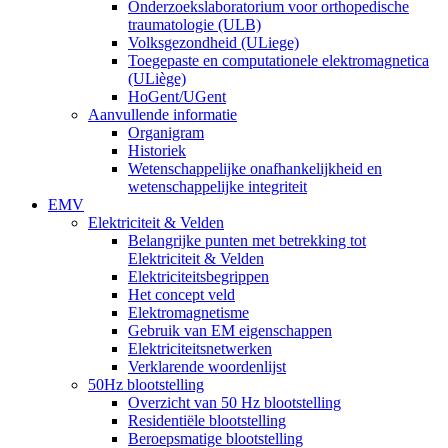
Onderzoekslaboratorium voor orthopedische
traumatologie (ULB)
Volksgezondheid (ULiege)
Toegepaste en computationele elektromagnetica
(ULiège)
HoGent/UGent
Aanvullende informatie
Organigram
Historiek
Wetenschappelijke onafhankelijkheid en
wetenschappelijke integriteit
EMV
Elektriciteit & Velden
Belangrijke punten met betrekking tot
Elektriciteit & Velden
Elektriciteitsbegrippen
Het concept veld
Elektromagnetisme
Gebruik van EM eigenschappen
Elektriciteitsnetwerken
Verklarende woordenlijst
50Hz blootstelling
Overzicht van 50 Hz blootstelling
Residentiële blootstelling
Beroepsmatige blootstelling