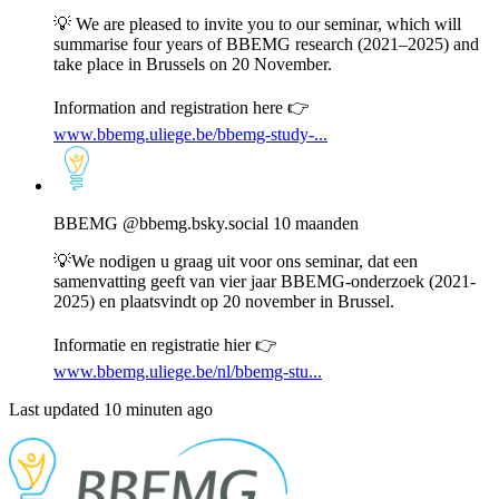
Bluesky
💡 We are pleased to invite you to our seminar, which will
summarise four years of BBEMG research (2021–2025) and
take place in Brussels on 20 November.
Information and registration here 👉
www.bbemg.uliege.be/bbemg-study-...
View
post
by
BBEMG
BBEMG
@bbemg.bsky.social
10 maanden
on
Bluesky
💡We nodigen u graag uit voor ons seminar, dat een
samenvatting geeft van vier jaar BBEMG-onderzoek (2021-
2025) en plaatsvindt op 20 november in Brussel.
Informatie en registratie hier 👉
www.bbemg.uliege.be/nl/bbemg-stu...
Last updated 10 minuten ago