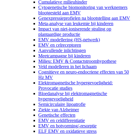
Cumulatieve milieuhinder
Cytogenetische biomonitoring van werknemers
blootgesteld aan EMV
Genexpressieprofielen na blootstelling aan EMV
Meta-analyse van leukemie bij kinderen
Impact van niet-ioniserende straling op
plantaardige productie
EMV modellering (HS-netwerk)
EMV en celreceptoren
Aanvullende inlichtingen
Meetcampagne bij kinderen
Milieu: EMV & Contactstroomhypothese
Veld modelleren in het lichaam
Cognitieve en neuro-endocriene effecten van 50
Hz MV
Elektromagnetische hypergevoeligheid:
Provocatie studies
Bloedanalyse bij elektromagnetische
hypergevoeligheid
Semicirculaire lipoatrofie
Ziekte van Alzheimer
Genetische effecten
EMV en celdifferentiatie
EMV en botvorming/-resorptie
ELF EMV en oxidatieve stress