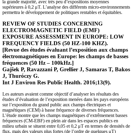
la grande majorité, avec très peu d’expositions moyennes
supérieures à 0,2 μT. L’analyse des différents micro-environnements
permettra le développement de politiques rentables et équitables.
REVIEW OF STUDIES CONCERNING
ELECTROMAGNETIC FIELD (EMF)
EXPOSURE ASSESSMENT IN EUROPE: LOW
FREQUENCY FIELDS (50 HZ-100 KHZ).
[Revue des études évaluant l’exposition aux champs
électromagnétiques en Europe: les champs de basses
fréquences (50 Hz – 100kHz.]
Gajšek P, Ravazzani P, Grellier J, Samaras T, Bakos
J, Thuróczy G.
Int J Environ Res Public Health. 2016;13(9).
Les auteurs avaient comme objectif d’analyser les résultats des
études d’évaluation de l’exposition menées dans les pays européens
sur l’exposition du grand public aux champs électriques et
magnétiques (CEM) à basse fréquence de diverses fréquences.
L’étude montre que les champs magnétiques d’extrêmement basses
fréquences (CM-EBF) en plein air dans les espaces publics en
milieu urbain se situent entre 0,05 et 0,2 μT en termes de densités de
flux, mais des valeurs plus fortes (de l’ordre de quelques μT)