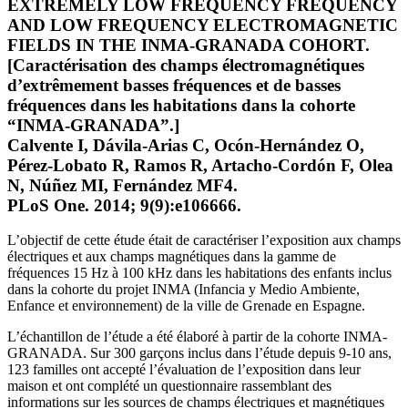
EXTREMELY LOW FREQUENCY FREQUENCY
AND LOW FREQUENCY ELECTROMAGNETIC
FIELDS IN THE INMA-GRANADA COHORT.
[Caractérisation des champs électromagnétiques
d’extrêmement basses fréquences et de basses
fréquences dans les habitations dans la cohorte
“INMA-GRANADA”.]
Calvente I, Dávila-Arias C, Ocón-Hernández O,
Pérez-Lobato R, Ramos R, Artacho-Cordón F, Olea
N, Núñez MI, Fernández MF4.
PLoS One. 2014; 9(9):e106666.
L’objectif de cette étude était de caractériser l’exposition aux champs
électriques et aux champs magnétiques dans la gamme de
fréquences 15 Hz à 100 kHz dans les habitations des enfants inclus
dans la cohorte du projet INMA (Infancia y Medio Ambiente,
Enfance et environnement) de la ville de Grenade en Espagne.
L’échantillon de l’étude a été élaboré à partir de la cohorte INMA-
GRANADA. Sur 300 garçons inclus dans l’étude depuis 9-10 ans,
123 familles ont accepté l’évaluation de l’exposition dans leur
maison et ont complété un questionnaire rassemblant des
informations sur les sources de champs électriques et magnétiques