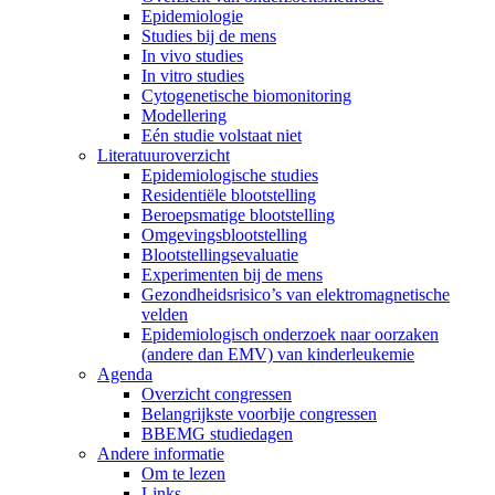
Epidemiologie
Studies bij de mens
In vivo studies
In vitro studies
Cytogenetische biomonitoring
Modellering
Eén studie volstaat niet
Literatuuroverzicht
Epidemiologische studies
Residentiële blootstelling
Beroepsmatige blootstelling
Omgevingsblootstelling
Blootstellingsevaluatie
Experimenten bij de mens
Gezondheidsrisico’s van elektromagnetische
velden
Epidemiologisch onderzoek naar oorzaken
(andere dan EMV) van kinderleukemie
Agenda
Overzicht congressen
Belangrijkste voorbije congressen
BBEMG studiedagen
Andere informatie
Om te lezen
Links