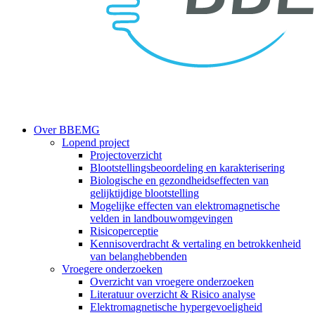
search
Menu
Over BBEMG
Lopend project
Projectoverzicht
Blootstellingsbeoordeling en karakterisering
Biologische en gezondheidseffecten van
gelijktijdige blootstelling
Mogelijke effecten van elektromagnetische
velden in landbouwomgevingen
Risicoperceptie
Kennisoverdracht & vertaling en betrokkenheid
van belanghebbenden
Vroegere onderzoeken
Overzicht van vroegere onderzoeken
Literatuur overzicht & Risico analyse
Elektromagnetische hypergevoeligheid