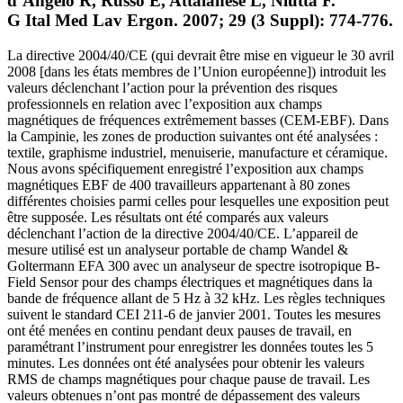
d’Angelo R, Russo E, Attaianese L, Niutta F.
G Ital Med Lav Ergon. 2007; 29 (3 Suppl): 774-776.
La directive 2004/40/CE (qui devrait être mise en vigueur le 30 avril
2008 [dans les états membres de l’Union européenne]) introduit les
valeurs déclenchant l’action pour la prévention des risques
professionnels en relation avec l’exposition aux champs
magnétiques de fréquences extrêmement basses (CEM-EBF). Dans
la Campinie, les zones de production suivantes ont été analysées :
textile, graphisme industriel, menuiserie, manufacture et céramique.
Nous avons spécifiquement enregistré l’exposition aux champs
magnétiques EBF de 400 travailleurs appartenant à 80 zones
différentes choisies parmi celles pour lesquelles une exposition peut
être supposée. Les résultats ont été comparés aux valeurs
déclenchant l’action de la directive 2004/40/CE. L’appareil de
mesure utilisé est un analyseur portable de champ Wandel &
Goltermann EFA 300 avec un analyseur de spectre isotropique B-
Field Sensor pour des champs électriques et magnétiques dans la
bande de fréquence allant de 5 Hz à 32 kHz. Les règles techniques
suivent le standard CEI 211-6 de janvier 2001. Toutes les mesures
ont été menées en continu pendant deux pauses de travail, en
paramétrant l’instrument pour enregistrer les données toutes les 5
minutes. Les données ont été analysées pour obtenir les valeurs
RMS de champs magnétiques pour chaque pause de travail. Les
valeurs obtenues n’ont pas montré de dépassement des valeurs