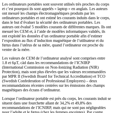
Les ordinateurs portables sont souvent utilisés très proches du corps
et c’est pourquoi ils sont appelés « laptop » en anglais. Les auteurs
ont mesuré les champs électromagnétiques produits par les
ordinateurs portables et ont estimé les courants induits dans le corps,
dans le but d’évaluer la sécurité des ordinateurs portables. Les
auteurs ont évalué 5 modèles courants de différentes marques. Ils ont
mesuré les CEM et, à l’aide de modèles informatiques validés, ils
ont exploité les données d’un ordinateur portable afin d’estimer
l’exposition au flux d’induction magnétique de l’utilisateur et du
fœtus dans l’utérus de sa mère, quand l’ordinateur est proche du
ventre de la mère.
Les valeurs de CEM de l’ordinateur analysé sont comprises entre
1.8 et 6µT, càd dans les recommandations de l’ICNIRP
(International Commission on Non-Ionizing Radiation (NIR)
Protection), mais sont plus élevées que les valeurs recommandées
par MPR II (Swedish Board for Technical Accreditation) et TCO
(Swedish Confederation of Professional Employees) – deux
recommandations récentes centrées sur les émissions des champs
magnétiques des écrans d’ordinateur.
Lorsque l’ordinateur portable est près du corps, les courants induit se
situent dans une fourchette allant de 34,2% et 49,8% des
recommandations de l’ICNIRP, mais qui ne sont pas négligeables
pour l’adulte et le fœtus (chez les femmes enceintes). Par contre,