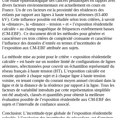
Une étude épidémiologique des cancers pédiatriques en rapport avec
divers facteurs environnementaux est actuellement en cours en
France. Un de ces facteurs est la proximité des résidences des
enfants par rapport aux lignes à haute tension aériennes (63-400
kV). Cette influence possible est étudiée selon trois critères, à savoir
la «distance», la «distance – tension » et « l’exposition résidentielle
calculée » au champ magnétique de fréquences extrêmement basses
(CM-EBF) . Ce document décrit les méthodes pour générer et
caractériser ces trois critères de complexité croissante et caractérise
l’influence des données d’entrée en termes d’incertitudes de
l’exposition aux CM-EBF attribuée aux sujets.
La méthode mise au point pour le critère « exposition résidentielle
calculée » est basée sur un nombre limité de configurations de lignes
aériennes, sélectionnées pour couvrir un échantillon représentatif du
réseau français à haute tension (HT). L’exposition calculée est
ensuite ajustée à chaque sujet et à chaque ligne à haute tension
voisine, en tenant compte du courant moyen annuel circulant dans la
ligne et de la distance de la résidence par rapport à la ligne. Tous les
facteurs de variabilité introduits par cette représentation simplifiée
ont été analysés, classés et quantifiés pour obtenir la meilleure
évaluation possible de l’exposition résidentielle aux CM-EBF des
sujets et l’intervalle de confiance associé.
Conclusion: L’incertitude-type globale de l’exposition résidentielle
calculée, à l’exclusion des incertitudes de géocodage, est d’environ