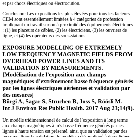
et par chocs électriques ou électrocution.
Conclusion: Les expositions les plus élevées pour tous les facteurs
CEM sont essentiellement limitées à 4 catégories de profession
impliquant un travail sur ou à proximité des équipements électriques
: (1) les placeurs de câbles, (2) les électriciens, (3) les ouvriers de
ligne, et (4) les opérateurs des sous-stations.
EXPOSURE MODELLING OF EXTREMELY
LOW-FREQUENCY MAGNETIC FIELDS FROM
OVERHEAD POWER LINES AND ITS
VALIDATION BY MEASUREMENTS.
[Modélisation de l’exposition aux champs
magnétiques d’extrêmement basse fréquence générés
par les lignes électriques aériennes et validation par
des mesures]
Bürgi A, Sagar S, Struchen B, Joss S, Röösli M.
Int J Environ Res Public Health. 2017 Aug 23;14(9).
Un modèle tridimensionnel de calcul de l’exposition à long terme
aux champs magnétiques à très basse fréquence générés par les
lignes à haute tension est présenté, ainsi que sa validation par des
mesures. Pour la validation, le modèle a été appliqué à deux lignes