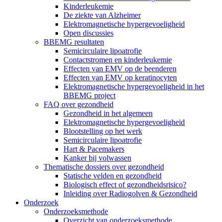
Kinderleukemie
De ziekte van Alzheimer
Elektromagnetische hypergevoeligheid
Open discussies
BBEMG resultaten
Semicirculaire lipoatrofie
Contactstromen en kinderleukemie
Effecten van EMV op de beenderen
Effecten van EMV op keratinocyten
Elektromagnetische hypergevoeligheid in het
BBEMG project
FAQ over gezondheid
Gezondheid in het algemeen
Elektromagnetische hypergevoeligheid
Blootstelling op het werk
Semicirculaire lipoatrofie
Hart & Pacemakers
Kanker bij volwassen
Thematische dossiers over gezondheid
Statische velden en gezondheid
Biologisch effect of gezondheidsrisico?
Inleiding over Radiogolven & Gezondheid
Onderzoek
Onderzoeksmethode
Overzicht van onderzoeksmethode