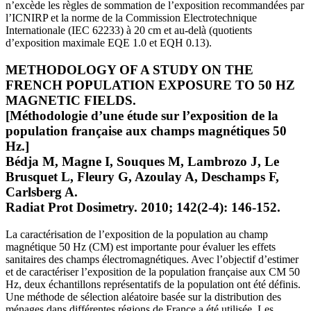
n’excède les règles de sommation de l’exposition recommandées par
l’ICNIRP et la norme de la Commission Electrotechnique
Internationale (IEC 62233) à 20 cm et au-delà (quotients
d’exposition maximale EQE 1.0 et EQH 0.13).
METHODOLOGY OF A STUDY ON THE
FRENCH POPULATION EXPOSURE TO 50 HZ
MAGNETIC FIELDS.
[Méthodologie d’une étude sur l’exposition de la
population française aux champs magnétiques 50
Hz.]
Bédja M, Magne I, Souques M, Lambrozo J, Le
Brusquet L, Fleury G, Azoulay A, Deschamps F,
Carlsberg A.
Radiat Prot Dosimetry. 2010; 142(2-4): 146-152.
La caractérisation de l’exposition de la population au champ
magnétique 50 Hz (CM) est importante pour évaluer les effets
sanitaires des champs électromagnétiques. Avec l’objectif d’estimer
et de caractériser l’exposition de la population française aux CM 50
Hz, deux échantillons représentatifs de la population ont été définis.
Une méthode de sélection aléatoire basée sur la distribution des
ménages dans différentes régions de France a été utilisée. Les