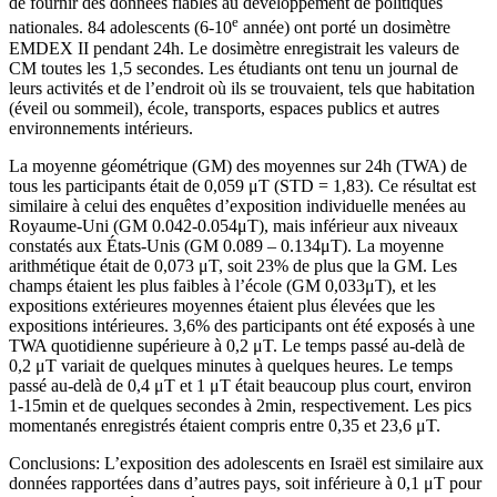
de fournir des données fiables au développement de politiques
e
nationales. 84 adolescents (6-10
année) ont porté un dosimètre
EMDEX II pendant 24h. Le dosimètre enregistrait les valeurs de
CM toutes les 1,5 secondes. Les étudiants ont tenu un journal de
leurs activités et de l’endroit où ils se trouvaient, tels que habitation
(éveil ou sommeil), école, transports, espaces publics et autres
environnements intérieurs.
La moyenne géométrique (GM) des moyennes sur 24h (TWA) de
tous les participants était de 0,059 μT (STD = 1,83). Ce résultat est
similaire à celui des enquêtes d’exposition individuelle menées au
Royaume-Uni (GM 0.042-0.054μT), mais inférieur aux niveaux
constatés aux États-Unis (GM 0.089 – 0.134μT). La moyenne
arithmétique était de 0,073 μT, soit 23% de plus que la GM. Les
champs étaient les plus faibles à l’école (GM 0,033μT), et les
expositions extérieures moyennes étaient plus élevées que les
expositions intérieures. 3,6% des participants ont été exposés à une
TWA quotidienne supérieure à 0,2 μT. Le temps passé au-delà de
0,2 μT variait de quelques minutes à quelques heures. Le temps
passé au-delà de 0,4 μT et 1 μT était beaucoup plus court, environ
1-15min et de quelques secondes à 2min, respectivement. Les pics
momentanés enregistrés étaient compris entre 0,35 et 23,6 μT.
Conclusions: L’exposition des adolescents en Israël est similaire aux
données rapportées dans d’autres pays, soit inférieure à 0,1 μT pour