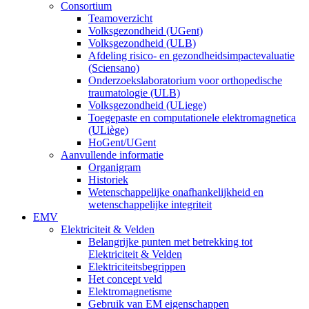
Consortium
Teamoverzicht
Volksgezondheid (UGent)
Volksgezondheid (ULB)
Afdeling risico- en gezondheidsimpactevaluatie
(Sciensano)
Onderzoekslaboratorium voor orthopedische
traumatologie (ULB)
Volksgezondheid (ULiege)
Toegepaste en computationele elektromagnetica
(ULiège)
HoGent/UGent
Aanvullende informatie
Organigram
Historiek
Wetenschappelijke onafhankelijkheid en
wetenschappelijke integriteit
EMV
Elektriciteit & Velden
Belangrijke punten met betrekking tot
Elektriciteit & Velden
Elektriciteitsbegrippen
Het concept veld
Elektromagnetisme
Gebruik van EM eigenschappen