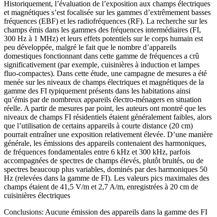
Historiquement, l’évaluation de l’exposition aux champs électriques
et magnétiques s’est focalisée sur les gammes d’extrêmement basses
fréquences (EBF) et les radiofréquences (RF). La recherche sur les
champs émis dans les gammes des fréquences intermédiaires (FI,
300 Hz à 1 MHz) et leurs effets potentiels sur le corps humain est
peu développée, malgré le fait que le nombre d’appareils
domestiques fonctionnant dans cette gamme de fréquences a crû
significativement (par exemple, cuisinières à induction et lampes
fluo-compactes). Dans cette étude, une campagne de mesures a été
menée sur les niveaux de champs électriques et magnétiques de la
gamme des FI typiquement présents dans les habitations ainsi
qu’émis par de nombreux appareils électro-ménagers en situation
réelle. A partir de mesures par point, les auteurs ont montré que les
niveaux de champs FI résidentiels étaient généralement faibles, alors
que l’utilisation de certains appareils à courte distance (20 cm)
pourrait entraîner une exposition relativement élevée. D’une manière
générale, les émissions des appareils contenaient des harmoniques,
de fréquences fondamentales entre 6 kHz et 300 kHz, parfois
accompagnées de spectres de champs élevés, plutôt bruités, ou de
spectres beaucoup plus variables, dominés par des harmoniques 50
Hz (relevées dans la gamme de FI). Les valeurs pics maximales des
champs étaient de 41,5 V/m et 2,7 A/m, enregistrées à 20 cm de
cuisinières électriques
Conclusions: Aucune émission des appareils dans la gamme des FI