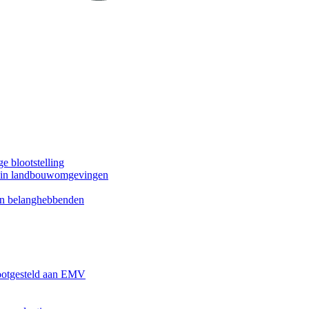
e blootstelling
en in landbouwomgevingen
an belanghebbenden
ootgesteld aan EMV