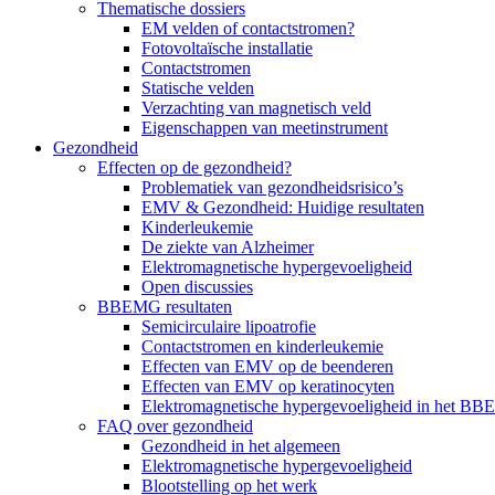
Thematische dossiers
EM velden of contactstromen?
Fotovoltaïsche installatie
Contactstromen
Statische velden
Verzachting van magnetisch veld
Eigenschappen van meetinstrument
Gezondheid
Effecten op de gezondheid?
Problematiek van gezondheidsrisico’s
EMV & Gezondheid: Huidige resultaten
Kinderleukemie
De ziekte van Alzheimer
Elektromagnetische hypergevoeligheid
Open discussies
BBEMG resultaten
Semicirculaire lipoatrofie
Contactstromen en kinderleukemie
Effecten van EMV op de beenderen
Effecten van EMV op keratinocyten
Elektromagnetische hypergevoeligheid in het BB
FAQ over gezondheid
Gezondheid in het algemeen
Elektromagnetische hypergevoeligheid
Blootstelling op het werk