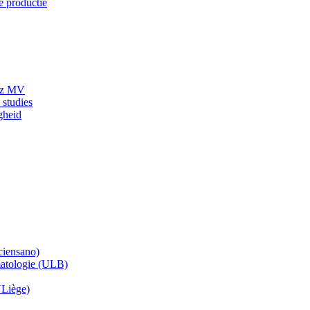
e productie
 Hz MV
 studies
gheid
ciensano)
matologie (ULB)
ULiège)