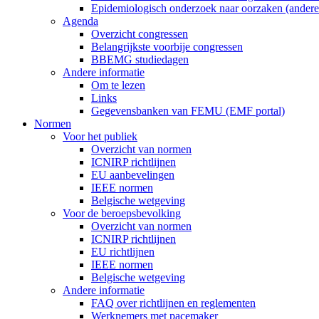
Epidemiologisch onderzoek naar oorzaken (ander
Agenda
Overzicht congressen
Belangrijkste voorbije congressen
BBEMG studiedagen
Andere informatie
Om te lezen
Links
Gegevensbanken van FEMU (EMF portal)
Normen
Voor het publiek
Overzicht van normen
ICNIRP richtlijnen
EU aanbevelingen
IEEE normen
Belgische wetgeving
Voor de beroepsbevolking
Overzicht van normen
ICNIRP richtlijnen
EU richtlijnen
IEEE normen
Belgische wetgeving
Andere informatie
FAQ over richtlijnen en reglementen
Werknemers met pacemaker