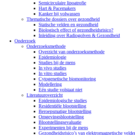
Semicirculaire lipoatrofie
Hart & Pacemakers
Kanker bij volwassen
Thematische dossiers over gezondheid
Statische velden en gezondheid
Biologisch effect of gezondheidsrisico?
Inleiding over Radiogolven & Gezondheid
Onderzoek
Onderzoeksmethode
Overzicht van onderzoeksmethode
Epidemiologie
Studies bij de mens
In vivo studies
In vitro studies
Cytogenetische biomonitoring
Modellering
Eén studie volstaat niet
Literatuuroverzicht
Epidemiologische studies
Residentiële blootstelling
Beroepsmatige blootstelling
Omgevingsblootstelling
Blootstellingsevaluatie
Experimenten bij de mens
Gezondheidsrisico’s van elektromagnetische velde