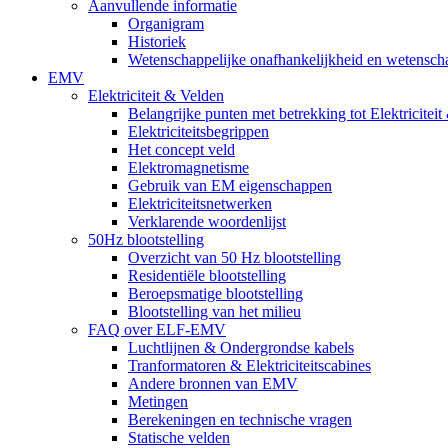
Aanvullende informatie
Organigram
Historiek
Wetenschappelijke onafhankelijkheid en wetenschap
EMV
Elektriciteit & Velden
Belangrijke punten met betrekking tot Elektricitei
Elektriciteitsbegrippen
Het concept veld
Elektromagnetisme
Gebruik van EM eigenschappen
Elektriciteitsnetwerken
Verklarende woordenlijst
50Hz blootstelling
Overzicht van 50 Hz blootstelling
Residentiële blootstelling
Beroepsmatige blootstelling
Blootstelling van het milieu
FAQ over ELF-EMV
Luchtlijnen & Ondergrondse kabels
Tranformatoren & Elektriciteitscabines
Andere bronnen van EMV
Metingen
Berekeningen en technische vragen
Statische velden