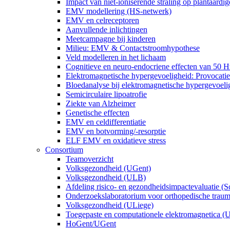
Impact van niet-ioniserende straling op plantaardig
EMV modellering (HS-netwerk)
EMV en celreceptoren
Aanvullende inlichtingen
Meetcampagne bij kinderen
Milieu: EMV & Contactstroomhypothese
Veld modelleren in het lichaam
Cognitieve en neuro-endocriene effecten van 50
Elektromagnetische hypergevoeligheid: Provocatie
Bloedanalyse bij elektromagnetische hypergevoeli
Semicirculaire lipoatrofie
Ziekte van Alzheimer
Genetische effecten
EMV en celdifferentiatie
EMV en botvorming/-resorptie
ELF EMV en oxidatieve stress
Consortium
Teamoverzicht
Volksgezondheid (UGent)
Volksgezondheid (ULB)
Afdeling risico- en gezondheidsimpactevaluatie (S
Onderzoekslaboratorium voor orthopedische trau
Volksgezondheid (ULiege)
Toegepaste en computationele elektromagnetica (
HoGent/UGent