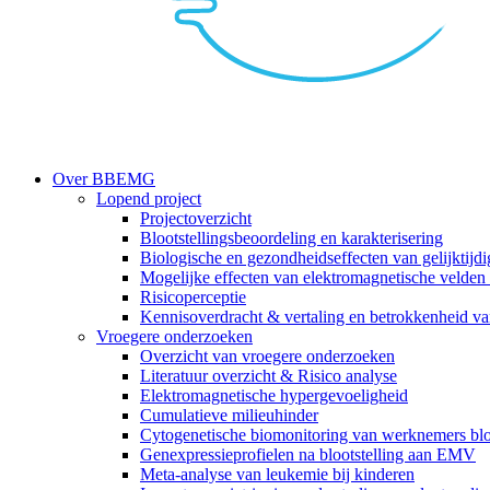
search
Menu
Over BBEMG
Lopend project
Projectoverzicht
Blootstellingsbeoordeling en karakterisering
Biologische en gezondheidseffecten van gelijktijdig
Mogelijke effecten van elektromagnetische veld
Risicoperceptie
Kennisoverdracht & vertaling en betrokkenheid v
Vroegere onderzoeken
Overzicht van vroegere onderzoeken
Literatuur overzicht & Risico analyse
Elektromagnetische hypergevoeligheid
Cumulatieve milieuhinder
Cytogenetische biomonitoring van werknemers bl
Genexpressieprofielen na blootstelling aan EMV
Meta-analyse van leukemie bij kinderen