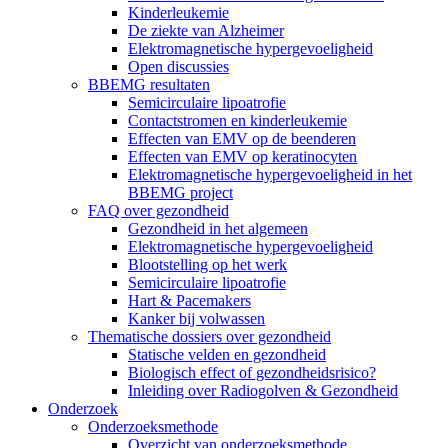
Kinderleukemie
De ziekte van Alzheimer
Elektromagnetische hypergevoeligheid
Open discussies
BBEMG resultaten
Semicirculaire lipoatrofie
Contactstromen en kinderleukemie
Effecten van EMV op de beenderen
Effecten van EMV op keratinocyten
Elektromagnetische hypergevoeligheid in het
BBEMG project
FAQ over gezondheid
Gezondheid in het algemeen
Elektromagnetische hypergevoeligheid
Blootstelling op het werk
Semicirculaire lipoatrofie
Hart & Pacemakers
Kanker bij volwassen
Thematische dossiers over gezondheid
Statische velden en gezondheid
Biologisch effect of gezondheidsrisico?
Inleiding over Radiogolven & Gezondheid
Onderzoek
Onderzoeksmethode
Overzicht van onderzoeksmethode