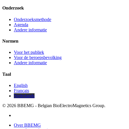
Onderzoek
Onderzoeksmethode
Agenda
Andere informatie
Normen
Voor het publiek
Voor de beroepsbevolking
Andere informatie
Taal
English
Français
Nederlands
© 2026 BBEMG - Belgian BioElectroMagnetics Group.
twitter
Close
Over BBEMG