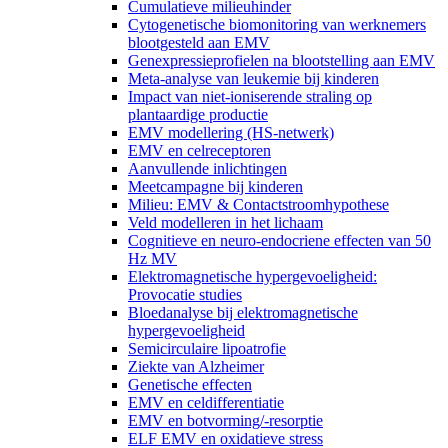
Cumulatieve milieuhinder
Cytogenetische biomonitoring van werknemers
blootgesteld aan EMV
Genexpressieprofielen na blootstelling aan EMV
Meta-analyse van leukemie bij kinderen
Impact van niet-ioniserende straling op
plantaardige productie
EMV modellering (HS-netwerk)
EMV en celreceptoren
Aanvullende inlichtingen
Meetcampagne bij kinderen
Milieu: EMV & Contactstroomhypothese
Veld modelleren in het lichaam
Cognitieve en neuro-endocriene effecten van 50
Hz MV
Elektromagnetische hypergevoeligheid:
Provocatie studies
Bloedanalyse bij elektromagnetische
hypergevoeligheid
Semicirculaire lipoatrofie
Ziekte van Alzheimer
Genetische effecten
EMV en celdifferentiatie
EMV en botvorming/-resorptie
ELF EMV en oxidatieve stress