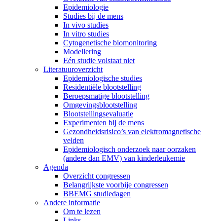
Epidemiologie
Studies bij de mens
In vivo studies
In vitro studies
Cytogenetische biomonitoring
Modellering
Eén studie volstaat niet
Literatuuroverzicht
Epidemiologische studies
Residentiële blootstelling
Beroepsmatige blootstelling
Omgevingsblootstelling
Blootstellingsevaluatie
Experimenten bij de mens
Gezondheidsrisico’s van elektromagnetische
velden
Epidemiologisch onderzoek naar oorzaken
(andere dan EMV) van kinderleukemie
Agenda
Overzicht congressen
Belangrijkste voorbije congressen
BBEMG studiedagen
Andere informatie
Om te lezen
Links