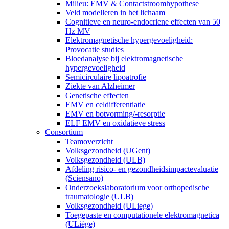
Milieu: EMV & Contactstroomhypothese
Veld modelleren in het lichaam
Cognitieve en neuro-endocriene effecten van 50
Hz MV
Elektromagnetische hypergevoeligheid:
Provocatie studies
Bloedanalyse bij elektromagnetische
hypergevoeligheid
Semicirculaire lipoatrofie
Ziekte van Alzheimer
Genetische effecten
EMV en celdifferentiatie
EMV en botvorming/-resorptie
ELF EMV en oxidatieve stress
Consortium
Teamoverzicht
Volksgezondheid (UGent)
Volksgezondheid (ULB)
Afdeling risico- en gezondheidsimpactevaluatie
(Sciensano)
Onderzoekslaboratorium voor orthopedische
traumatologie (ULB)
Volksgezondheid (ULiege)
Toegepaste en computationele elektromagnetica
(ULiège)