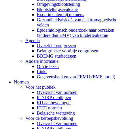
Omgevingsblootstelling
Blootstellingsevaluatie
Experimenten bij de mens
Gezondheidsrisico’s van elektromagnetische
velden
Epidemiologisch onderzoek naar oorzaken
(andere dan EMV) van kinderleukemie
Agenda
Overzicht congressen
Belangrijkste voorbije congressen
BBEMG studiedagen
Andere informatie
Om te lezen
Links
Gegevensbanken van FEMU (EMF portal)
Normen
Voor het publiek
Overzicht van normen
ICNIRP richtlijnen
EU aanbevelingen
IEEE normen
Belgische wetgeving
Voor de beroepsbevolking
Overzicht van normen
ICNIRP richtlijnen