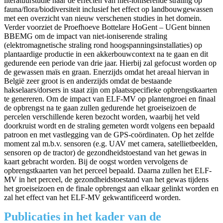
literatuurstudie naar de effecten van niet-ioniserende straling op
fauna/flora/biodiversiteit inclusief het effect op landbouwgewassen
met een overzicht van nieuw verschenen studies in het domein.
Verder voorziet de Proefhoeve Bottelare HoGent – UGent binnen
BBEMG om de impact van niet-ioniserende straling
(elektromagnetische straling rond hoogspanningsinstallaties) op
plantaardige productie in een akkerbouwcontext na te gaan en dit
gedurende een periode van drie jaar. Hierbij zal gefocust worden op
de gewassen maïs en graan. Enerzijds omdat het areaal hiervan in
België zeer groot is en anderzijds omdat de bestaande
hakselaars/dorsers in staat zijn om plaatsspecifieke opbrengstkaarten
te genereren. Om de impact van ELF-MV op plantengroei en finaal
de opbrengst na te gaan zullen gedurende het groeiseizoen de
percelen verschillende keren bezocht worden, waarbij het veld
doorkruist wordt en de straling gemeten wordt volgens een bepaald
patroon en met vastlegging van de GPS-coördinaten. Op het zelfde
moment zal m.b.v. sensoren (e.g. UAV met camera, satellietbeelden,
sensoren op de tractor) de gezondheidstoestand van het gewas in
kaart gebracht worden. Bij de oogst worden vervolgens de
opbrengstkaarten van het perceel bepaald. Daarna zullen het ELF-
MV in het perceel, de gezondheidstoestand van het gewas tijdens
het groeiseizoen en de finale opbrengst aan elkaar gelinkt worden en
zal het effect van het ELF-MV gekwantificeerd worden.
Publicaties in het kader van de