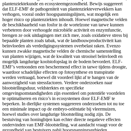
plantenziektekunde en ecosysteemgezondheid. Bewijs suggereert
dat ELF-EMF de pathogeniteit van plantenziekteverwekkers kan
verhogen, vooral onder hoogspanningslijnen, wat mogelijk een
hoger risico op plantenziekten inhoudt. Hoewel magnetische velden
de beschikbaarheid van fosfor in de wortelzone van tarwe kunnen
verbeteren door verhoogde microbiële activiteit en enzymfunctie,
brengen ze ook uitdagingen met zich mee, zoals oxidatieve stress bij
bepaalde planten zoals tabak, wat de landbouwproductiviteit kan
beïnvloeden als verdedigingssystemen overbelast raken. Evenzo
kunnen zwakke magnetische velden de chemische samenstelling
van planten wijzigen, wat de kwaliteit van strooisel beïnvloedt en
mogelijk langdurige koolstofopslag in de bodem bevordert. ELF-
EMF’s vertoonden een beschermend effect in tarwe tijdens droogte,
waardoor schadelijke effecten op fotosynthese en transpiratie
werden vertraagd, hoewel dit voordeel lijkt af te hangen van de
aanwezigheid van stressfactoren. Verdere onderzoeken naar
blootstellingsduur, veldsterktes en specifieke
omgevingsomstandigheden zijn essentieel om potentiële voordelen
te optimaliseren en risico’s in ecosystemen door ELF-EMF te
beperken. In dierlijke systemen suggereren onderzoeken tot nu toe
een minimale impact op de embryo-oriëntatie bij vleermuizen,
hoewel studies over langdurige blootstelling nodig zijn. De
bestuiving van honingbijen kan echter directe negatieve effecten
ondervinden van EMF-blootstelling, wat aandacht vraagt voor de
gezondheid van bestuivers nabij hoogspanningsgebieden.