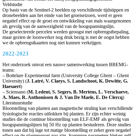
Veldstudie
Op basis van de Sentinel-2 beelden op verschillende tijdstippen en
dronebeelden aan het einde van het groeiseizoen, werd er geen
negatief effect op de groei en ontwikkeling van maïs waargenomen
als gevolg van de aanwezigheid van de hoogspanningslijn.
De geselecteerde percelen werden geoogst met opbrengstbepaling,
maar gezien de loonwerker nog druk bezig is met de oogst hebben
we de opbrengstkaarten nog niet kunnen verkrijgen.
2022-2023
Het onderzoek omvat een nauwe samenwerking tussen BBEMG-
teams:
– Bottelare Experimental farm (University College Ghent – Ghent
University) (
J. Latré, V. Claeys, S. Landschoot, K. Dewitte, G.
Haesaert
)
– Sciensano (
M. Ledent, S. Segers, B. Mertens, L. Verschaeve,
A. Maes, R. Anthonissen & J. Van De Maele, E. De Clercq
)
Literatuurstudie
Blootstelling van planten aan magnetische straling kan verschillende
fysiologische reacties uitlokken bij planten. Er zijn echter weinig
studies die de continue blootstelling van ELF-EMF als gevolg van
hoogspanningslijnen bij 50 Hz op planten bestuderen. Deze studies
tonen aan dat bij lage tot matige blootstelling er zeker geen negatief
effect op de plantengroei zou zijn. Sommige parameters bleken zelf