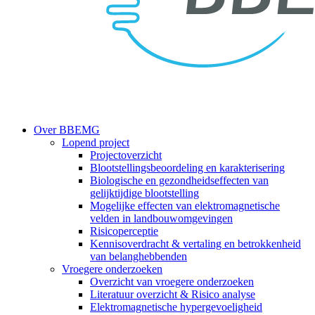
search
Menu
Over BBEMG
Lopend project
Projectoverzicht
Blootstellingsbeoordeling en karakterisering
Biologische en gezondheidseffecten van
gelijktijdige blootstelling
Mogelijke effecten van elektromagnetische
velden in landbouwomgevingen
Risicoperceptie
Kennisoverdracht & vertaling en betrokkenheid
van belanghebbenden
Vroegere onderzoeken
Overzicht van vroegere onderzoeken
Literatuur overzicht & Risico analyse
Elektromagnetische hypergevoeligheid