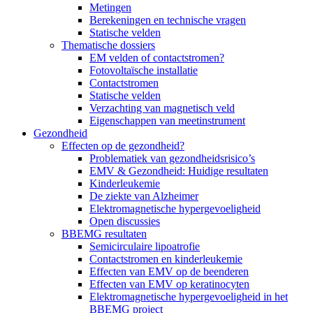
Metingen
Berekeningen en technische vragen
Statische velden
Thematische dossiers
EM velden of contactstromen?
Fotovoltaïsche installatie
Contactstromen
Statische velden
Verzachting van magnetisch veld
Eigenschappen van meetinstrument
Gezondheid
Effecten op de gezondheid?
Problematiek van gezondheidsrisico’s
EMV & Gezondheid: Huidige resultaten
Kinderleukemie
De ziekte van Alzheimer
Elektromagnetische hypergevoeligheid
Open discussies
BBEMG resultaten
Semicirculaire lipoatrofie
Contactstromen en kinderleukemie
Effecten van EMV op de beenderen
Effecten van EMV op keratinocyten
Elektromagnetische hypergevoeligheid in het
BBEMG project