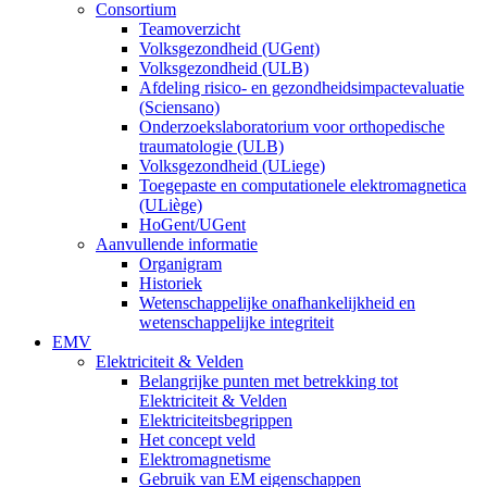
Consortium
Teamoverzicht
Volksgezondheid (UGent)
Volksgezondheid (ULB)
Afdeling risico- en gezondheidsimpactevaluatie
(Sciensano)
Onderzoekslaboratorium voor orthopedische
traumatologie (ULB)
Volksgezondheid (ULiege)
Toegepaste en computationele elektromagnetica
(ULiège)
HoGent/UGent
Aanvullende informatie
Organigram
Historiek
Wetenschappelijke onafhankelijkheid en
wetenschappelijke integriteit
EMV
Elektriciteit & Velden
Belangrijke punten met betrekking tot
Elektriciteit & Velden
Elektriciteitsbegrippen
Het concept veld
Elektromagnetisme
Gebruik van EM eigenschappen