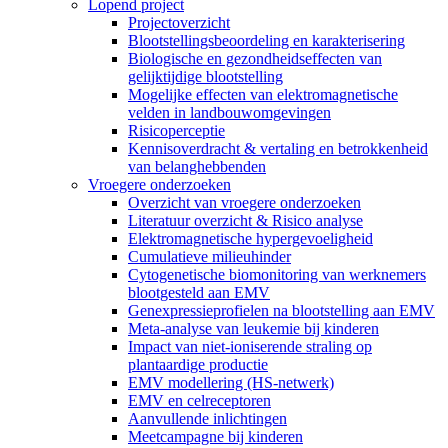
Menu
Lopend project
Projectoverzicht
Blootstellingsbeoordeling en karakterisering
Biologische en gezondheidseffecten van
gelijktijdige blootstelling
Mogelijke effecten van elektromagnetische
velden in landbouwomgevingen
Risicoperceptie
Kennisoverdracht & vertaling en betrokkenheid
van belanghebbenden
Vroegere onderzoeken
Overzicht van vroegere onderzoeken
Literatuur overzicht & Risico analyse
Elektromagnetische hypergevoeligheid
Cumulatieve milieuhinder
Cytogenetische biomonitoring van werknemers
blootgesteld aan EMV
Genexpressieprofielen na blootstelling aan EMV
Meta-analyse van leukemie bij kinderen
Impact van niet-ioniserende straling op
plantaardige productie
EMV modellering (HS-netwerk)
EMV en celreceptoren
Aanvullende inlichtingen
Meetcampagne bij kinderen