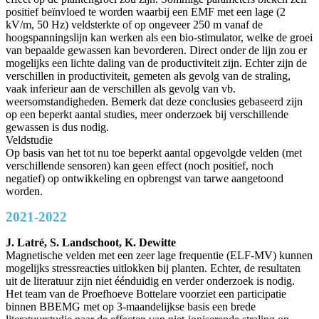
positief beïnvloed te worden waarbij een EMF met een lage (2
kV/m, 50 Hz) veldsterkte of op ongeveer 250 m vanaf de
hoogspanningslijn kan werken als een bio-stimulator, welke de groei
van bepaalde gewassen kan bevorderen. Direct onder de lijn zou er
mogelijks een lichte daling van de productiviteit zijn. Echter zijn de
verschillen in productiviteit, gemeten als gevolg van de straling,
vaak inferieur aan de verschillen als gevolg van vb.
weersomstandigheden. Bemerk dat deze conclusies gebaseerd zijn
op een beperkt aantal studies, meer onderzoek bij verschillende
gewassen is dus nodig.
Veldstudie
Op basis van het tot nu toe beperkt aantal opgevolgde velden (met
verschillende sensoren) kan geen effect (noch positief, noch
negatief) op ontwikkeling en opbrengst van tarwe aangetoond
worden.
2021-2022
J. Latré,
S. Landschoot,
K. Dewitte
Magnetische velden met een zeer lage frequentie (ELF-MV) kunnen
mogelijks stressreacties uitlokken bij planten. Echter, de resultaten
uit de literatuur zijn niet éénduidig en verder onderzoek is nodig.
Het team van de Proefhoeve Bottelare voorziet een participatie
binnen BBEMG met op 3-maandelijkse basis een brede