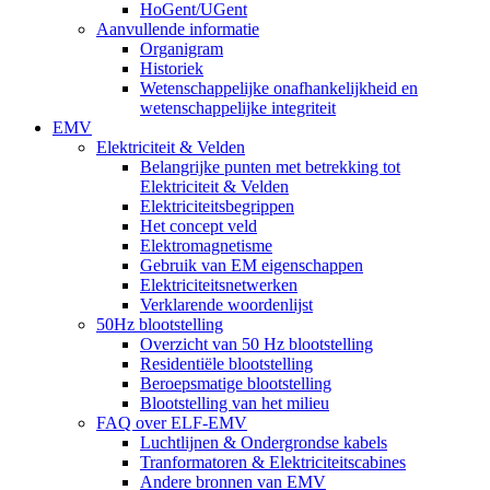
HoGent/UGent
Aanvullende informatie
Organigram
Historiek
Wetenschappelijke onafhankelijkheid en
wetenschappelijke integriteit
EMV
Elektriciteit & Velden
Belangrijke punten met betrekking tot
Elektriciteit & Velden
Elektriciteitsbegrippen
Het concept veld
Elektromagnetisme
Gebruik van EM eigenschappen
Elektriciteitsnetwerken
Verklarende woordenlijst
50Hz blootstelling
Overzicht van 50 Hz blootstelling
Residentiële blootstelling
Beroepsmatige blootstelling
Blootstelling van het milieu
FAQ over ELF-EMV
Luchtlijnen & Ondergrondse kabels
Tranformatoren & Elektriciteitscabines
Andere bronnen van EMV